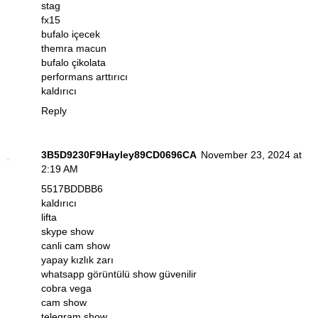
stag
fx15
bufalo içecek
themra macun
bufalo çikolata
performans arttırıcı
kaldırıcı
Reply
3B5D9230F9Hayley89CD0696CA
November 23, 2024 at
2:19 AM
5517BDDBB6
kaldırıcı
lifta
skype show
canli cam show
yapay kızlık zarı
whatsapp görüntülü show güvenilir
cobra vega
cam show
telegram show