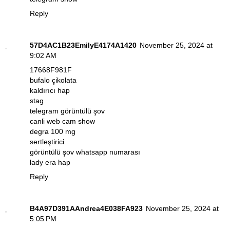
Reply
57D4AC1B23EmilyE4174A1420
November 25, 2024 at
9:02 AM
17668F981F
bufalo çikolata
kaldırıcı hap
stag
telegram görüntülü şov
canli web cam show
degra 100 mg
sertleştirici
görüntülü şov whatsapp numarası
lady era hap
Reply
B4A97D391AAndrea4E038FA923
November 25, 2024 at
5:05 PM