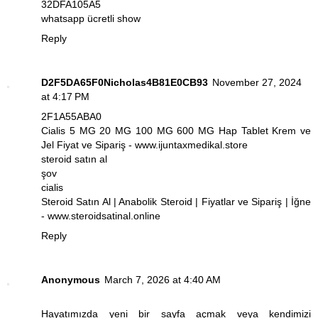
32DFA105A5
whatsapp ücretli show
Reply
D2F5DA65F0Nicholas4B81E0CB93
November 27, 2024
at 4:17 PM
2F1A55ABA0
Cialis 5 MG 20 MG 100 MG 600 MG Hap Tablet Krem ve
Jel Fiyat ve Sipariş - www.ijuntaxmedikal.store
steroid satın al
şov
cialis
Steroid Satın Al | Anabolik Steroid | Fiyatlar ve Sipariş | İğne
- www.steroidsatinal.online
Reply
Anonymous
March 7, 2026 at 4:40 AM
Hayatımızda yeni bir sayfa açmak veya kendimizi