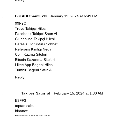
Reply
B8FABEthan5F2D0
January 19, 2024 at 6:49 PM
99F9C
Trovo Takipçi Hilesi
Facebook Takipçi Satın Al
Clubhouse Takipçi Hilesi
Parasız Görüntülü Sohbet
Referans Kimliği Nedir
Coin Kazma Siteleri
Bitcoin Kazanma Siteleri
Likee App Beğeni Hilesi
Tumblr Beğeni Satın Al
Reply
___Takipci_Satin_al_
February 15, 2024 at 1:30 AM
E3FF3
toptan sabun
binance