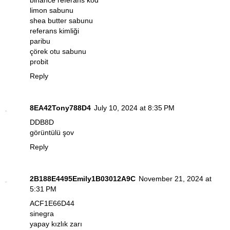
binance referans kod
limon sabunu
shea butter sabunu
referans kimliği
paribu
çörek otu sabunu
probit
Reply
8EA42Tony788D4
July 10, 2024 at 8:35 PM
DDB8D
görüntülü şov
Reply
2B188E4495Emily1B03012A9C
November 21, 2024 at
5:31 PM
ACF1E66D44
sinegra
yapay kızlık zarı