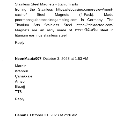
Stainless Steel Magnets - titanium arts
Ironing the Stainless
https://febcasino.com/review/merit-
casino/
Steel Magnets (4-Pack). Made
poormansguidetocasinogambling.com
in Germany. The
Titanium Arts Stainless Steel
https://tricktactoe.com/
Magnets are an alloy made of
หารายได้เสริม
steel in
titanium earrings
stainless steel
Reply
NeonMatrix007
October 3, 2023 at 1:53 AM
Mardin
istanbul
Çanakkale
Antep
Elazığ
TT8
Reply
Canan7
October 21, 2023 at 2:20 AM